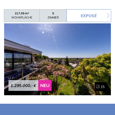
217,09 m²
5
WOHNFLÄCHE
ZIMMER
NEU
1.295.000,- €
15