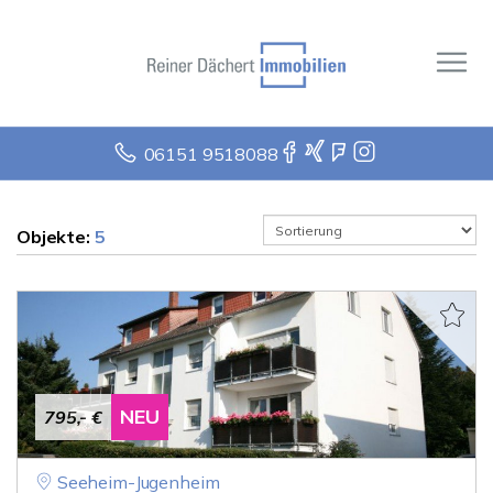
06151 9518088
Objekte:
5
NEU
795,- €
Seeheim-Jugenheim