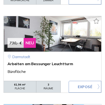
WOHNFLÄCHE
ZIMMER
NEU
730,- €
Darmstadt
Arbeiten am Bessunger Leuchtturm
Bürofläche
61,94 m²
3
FLÄCHE
RÄUME