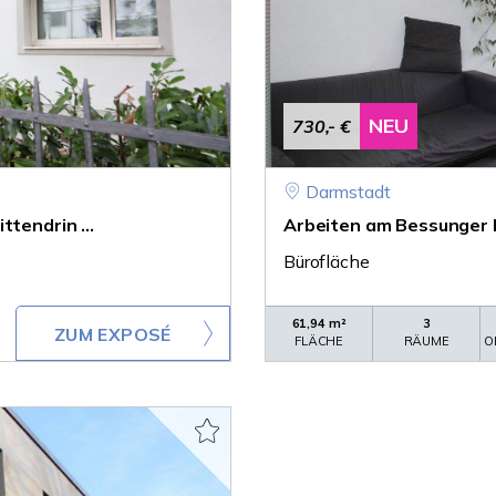
NEU
730,- €
Darmstadt
tendrin ...
Arbeiten am Bessunger
Bürofläche
61,94 m²
3
ZUM EXPOSÉ
FLÄCHE
RÄUME
O