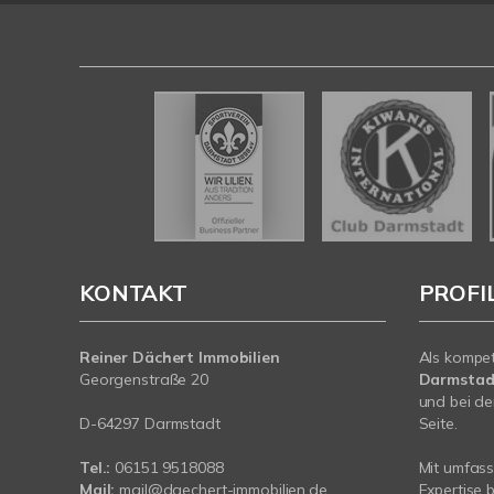
KONTAKT
PROFI
Reiner Dächert Immobilien
Als kompe
Georgenstraße 20
Darmstad
und bei de
D-64297 Darmstadt
Seite.
Tel.:
06151 9518088
Mit umfas
Mail:
mail@daechert-immobilien.de
Expertise 