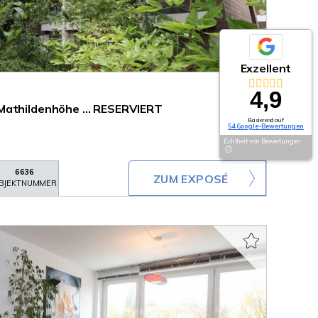
Exzellent
4,9
Mathildenhöhe ... RESERVIERT
Basierend auf
54 Google-Bewertungen
Echtheit von Bewertungen
6636
ZUM EXPOSÉ
BJEKTNUMMER