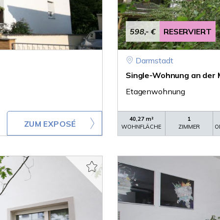
598,- €
RESERVIERT
Darmstadt
Single-Wohnung an der 
Etagenwohnung
40,27 m²
1
ZUM EXPOSÉ
WOHNFLÄCHE
ZIMMER
O