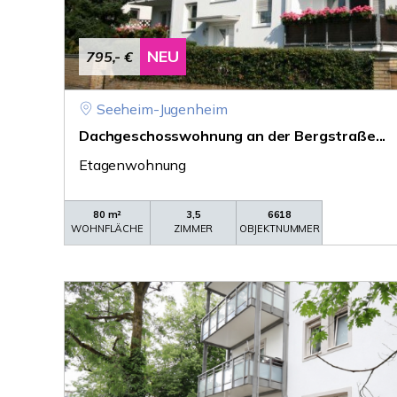
NEU
795,- €
Seeheim-Jugenheim
Dachgeschosswohnung an der Bergstraße...
Etagenwohnung
80 m²
3,5
6618
WOHNFLÄCHE
ZIMMER
OBJEKTNUMMER