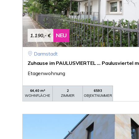
NEU
1.190,- €
Darmstadt
Zuhause im PAULUSVIERTEL ... Paulusviertel mit
Etagenwohnung
64,40 m²
2
6593
WOHNFLÄCHE
ZIMMER
OBJEKTNUMMER