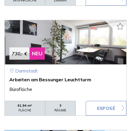
WOHNFLÄCHE
ZIMMER
NEU
730,- €
Darmstadt
Arbeiten am Bessunger Leuchtturm
Bürofläche
61,94 m²
3
FLÄCHE
RÄUME