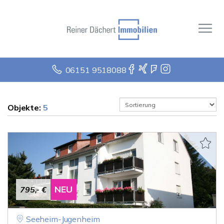
06151 9518088
Objekte:
5
NEU
795,- €
Seeheim-Jugenheim