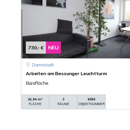
NEU
730,- €
Darmstadt
Arbeiten am Bessunger Leuchtturm
Bürofläche
61,94 m²
3
6580
FLÄCHE
RÄUME
OBJEKTNUMMER