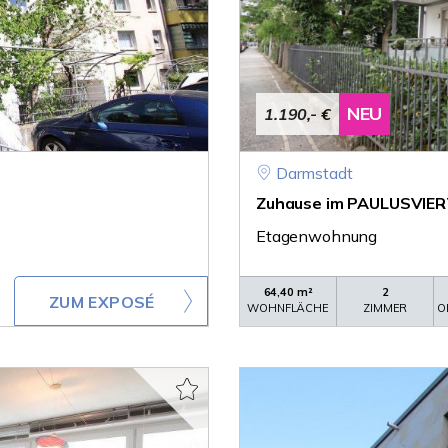
NEU
1.190,- €
Darmstadt
Zuhause im PAULUSVIERTEL
Etagenwohnung
64,40 m²
2
ZUM EXPOSÉ
WOHNFLÄCHE
ZIMMER
O