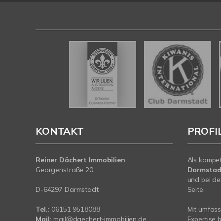
KONTAKT
PROFI
Reiner Dächert Immobilien
Als kompe
Georgenstraße 20
Darmstad
und bei de
D-64297 Darmstadt
Seite.
Tel.:
06151 9518088
Mit umfas
Mail:
mail@daechert-immobilien.de
Expertise 