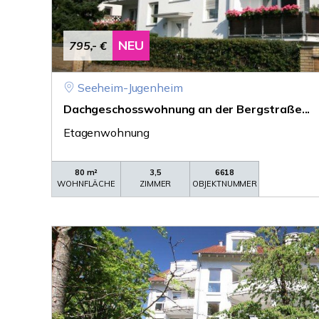
NEU
795,- €
Seeheim-Jugenheim
Dachgeschosswohnung an der Bergstraße...
Etagenwohnung
80 m²
3,5
6618
WOHNFLÄCHE
ZIMMER
OBJEKTNUMMER