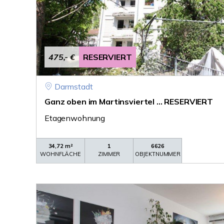
475,- €
RESERVIERT
Darmstadt
Ganz oben im Martinsviertel ... RESERVIERT
Etagenwohnung
34,72 m²
1
6626
WOHNFLÄCHE
ZIMMER
OBJEKTNUMMER