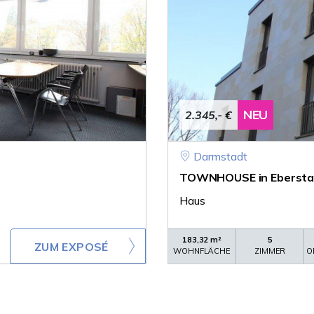
NEU
2.345,- €
Darmstadt
TOWNHOUSE in Ebersta
Haus
183,32 m²
5
ZUM EXPOSÉ
WOHNFLÄCHE
ZIMMER
O