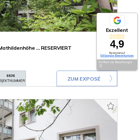
Exzellent
4,9
Mathildenhöhe ... RESERVIERT
Basierend auf
54 Google-Bewertungen
Echtheit von Bewertungen
6636
ZUM EXPOSÉ
BJEKTNUMMER