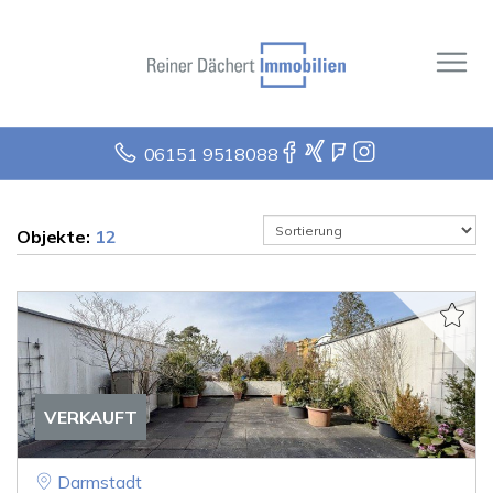
06151 9518088
Objekte:
12
VERKAUFT
Darmstadt