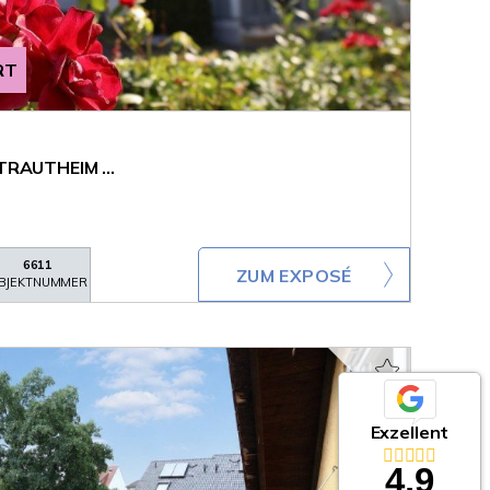
RT
TRAUTHEIM ...
6611
ZUM EXPOSÉ
BJEKTNUMMER
Exzellent
4,9