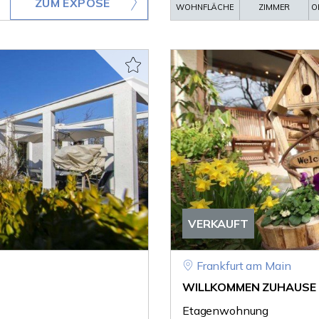
ZUM EXPOSÉ
WOHNFLÄCHE
ZIMMER
O
VERKAUFT
Frankfurt am Main
WILLKOMMEN ZUHAUSE ... 
Etagenwohnung