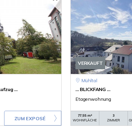
VERKAUFT
Mühltal
ufzug ...
... BLICKFANG ...
Etagenwohnung
77,55 m²
3
ZUM EXPOSÉ
WOHNFLÄCHE
ZIMMER
O