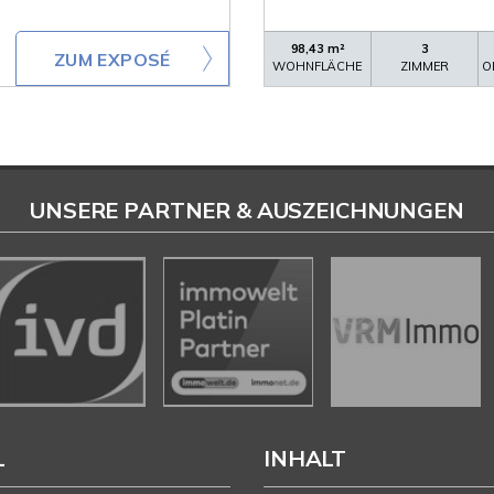
98,43 m²
3
ZUM EXPOSÉ
WOHNFLÄCHE
ZIMMER
O
UNSERE PARTNER & AUSZEICHNUNGEN
L
INHALT