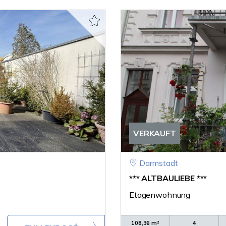
VERKAUFT
Darmstadt
*** ALTBAULIEBE ***
Etagenwohnung
108,36 m²
4