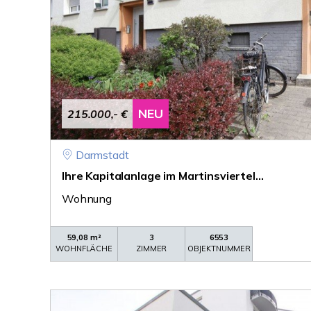
NEU
215.000,- €
Darmstadt
Ihre Kapitalanlage im Martinsviertel...
Wohnung
59,08 m²
3
6553
WOHNFLÄCHE
ZIMMER
OBJEKTNUMMER