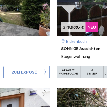
NEU
349.900,- €
Bickenbach
SONNIGE Aussichten
Etagenwohnung
116,08 m²
3
ZUM EXPOSÉ
WOHNFLÄCHE
ZIMMER
O