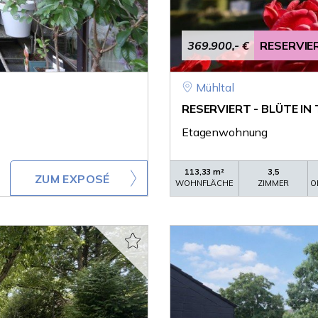
369.900,- €
RESERVIE
Mühltal
RESERVIERT - BLÜTE IN 
Etagenwohnung
113,33 m²
3,5
ZUM EXPOSÉ
WOHNFLÄCHE
ZIMMER
O