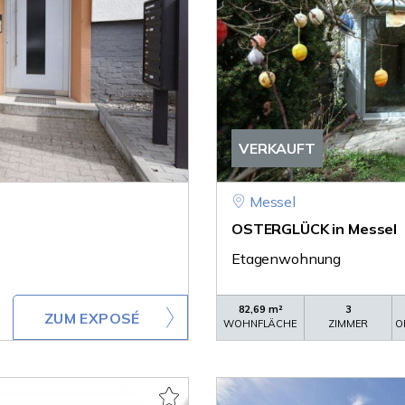
VERKAUFT
Messel
OSTERGLÜCK in Messel
Etagenwohnung
82,69 m²
3
ZUM EXPOSÉ
WOHNFLÄCHE
ZIMMER
O