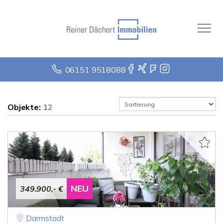
06151 9518088
Objekte:
12
NEU
349.900,- €
Darmstadt