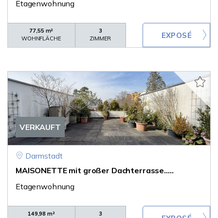
Etagenwohnung
77,55 m²
3
WOHNFLÄCHE
ZIMMER
VERKAUFT
Darmstadt
MAISONETTE mit großer Dachterrasse.....
Etagenwohnung
149,98 m²
3