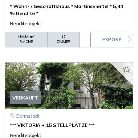
* Wohn- / Geschäftshaus * Martinsviertel * 5,44
% Rendite *
Renditeobjekt
484,84 m²
17
FLÄCHE
ZIMMER
VERKAUFT
Darmstadt
*** VIKTORIA + 15 STELLPLÄTZE ***
Renditeobjekt