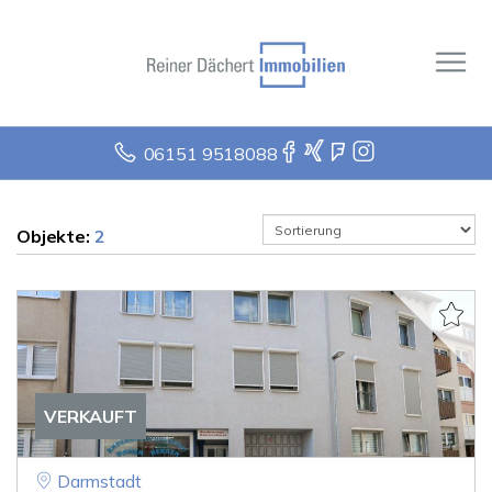
06151 9518088
Objekte:
2
VERKAUFT
Darmstadt