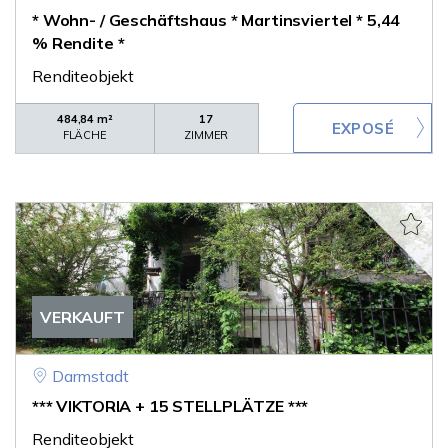
* Wohn- / Geschäftshaus * Martinsviertel * 5,44
% Rendite *
Renditeobjekt
484,84 m²
17
FLÄCHE
ZIMMER
VERKAUFT
Darmstadt
*** VIKTORIA + 15 STELLPLÄTZE ***
Renditeobjekt