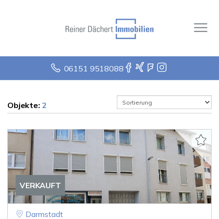
06151 9518088
Objekte:
2
VERKAUFT
Darmstadt