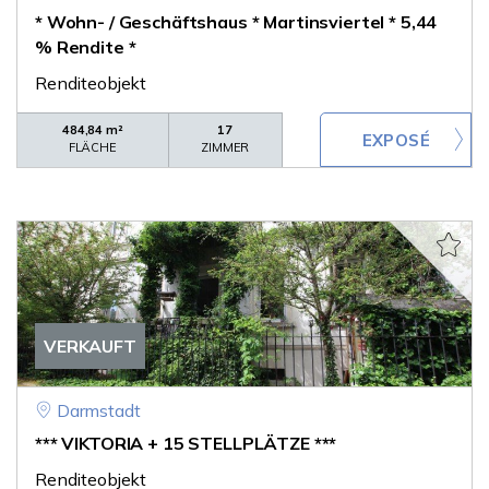
* Wohn- / Geschäftshaus * Martinsviertel * 5,44
% Rendite *
Renditeobjekt
484,84 m²
17
FLÄCHE
ZIMMER
VERKAUFT
Darmstadt
*** VIKTORIA + 15 STELLPLÄTZE ***
Renditeobjekt