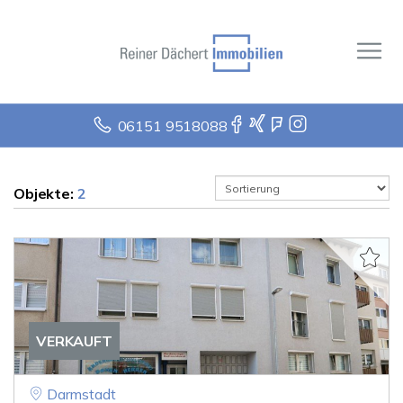
06151 9518088
Objekte:
2
VERKAUFT
Darmstadt