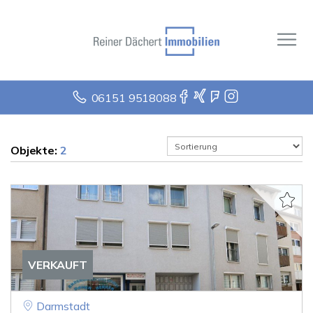
06151 9518088
Objekte:
2
VERKAUFT
Darmstadt