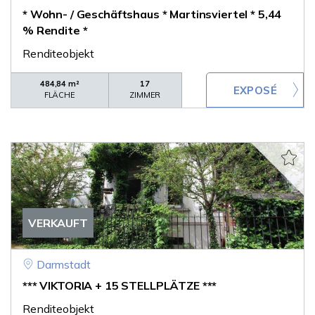
* Wohn- / Geschäftshaus * Martinsviertel * 5,44
% Rendite *
Renditeobjekt
484,84 m²
17
FLÄCHE
ZIMMER
VERKAUFT
Darmstadt
*** VIKTORIA + 15 STELLPLÄTZE ***
Renditeobjekt