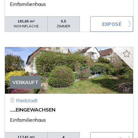
Einfamilienhaus
181,65 m²
5,5
WOHNFLÄCHE
ZIMMER
VERKAUFT
Riedstadt
.....EINGEWACHSEN
Einfamilienhaus
112,41 m²
4