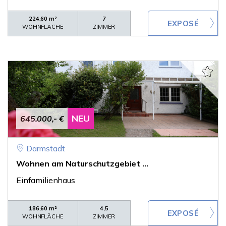
224,60 m²
7
WOHNFLÄCHE
ZIMMER
NEU
645.000,- €
Darmstadt
Wohnen am Naturschutzgebiet ...
Einfamilienhaus
186,60 m²
4,5
WOHNFLÄCHE
ZIMMER