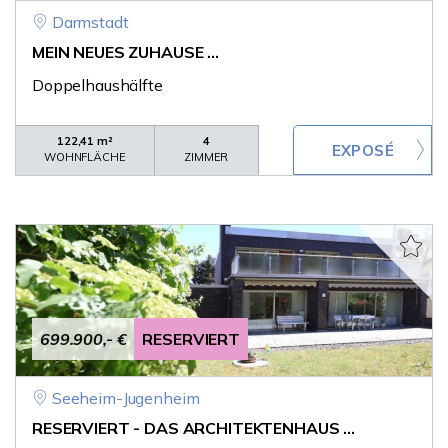
Darmstadt
MEIN NEUES ZUHAUSE ...
Doppelhaushälfte
122,41 m²
4
WOHNFLÄCHE
ZIMMER
699.900,- €
RESERVIERT
Seeheim-Jugenheim
RESERVIERT - DAS ARCHITEKTENHAUS ...