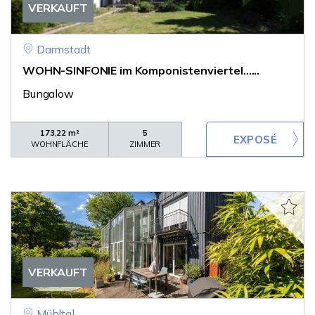
VERKAUFT
Darmstadt
WOHN-SINFONIE im Komponistenviertel......
Bungalow
173,22 m²
5
WOHNFLÄCHE
ZIMMER
VERKAUFT
Mühltal