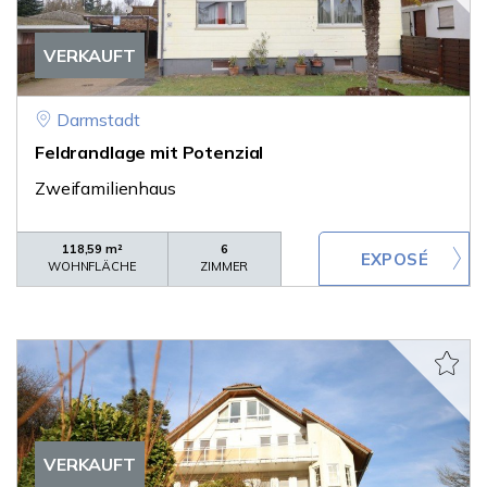
VERKAUFT
Darmstadt
Feldrandlage mit Potenzial
Zweifamilienhaus
118,59 m²
6
WOHNFLÄCHE
ZIMMER
VERKAUFT