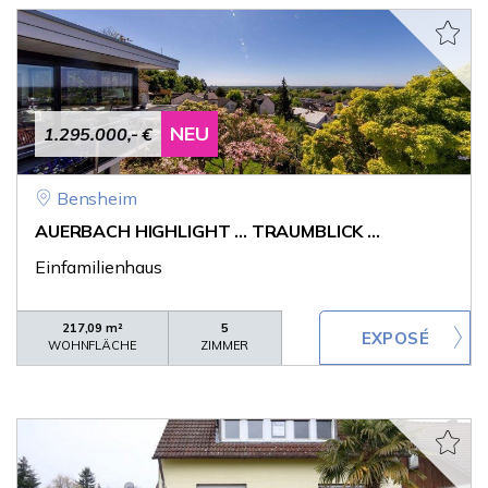
NEU
1.295.000,- €
Bensheim
AUERBACH HIGHLIGHT ... TRAUMBLICK ...
Einfamilienhaus
217,09 m²
5
WOHNFLÄCHE
ZIMMER