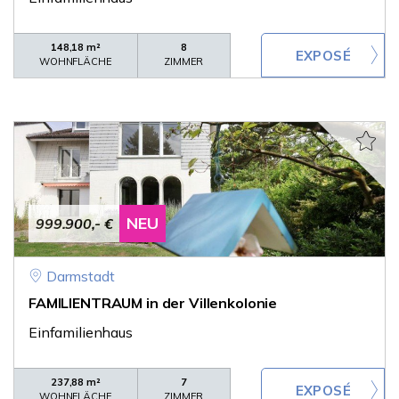
148,18 m²
8
WOHNFLÄCHE
ZIMMER
NEU
999.900,- €
Darmstadt
FAMILIENTRAUM in der Villenkolonie
Einfamilienhaus
237,88 m²
7
WOHNFLÄCHE
ZIMMER