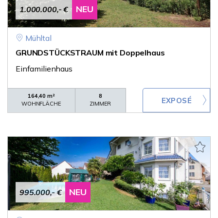
NEU
1.000.000,- €
Mühltal
GRUNDSTÜCKSTRAUM mit Doppelhaus
Einfamilienhaus
164,40 m²
8
WOHNFLÄCHE
ZIMMER
NEU
995.000,- €