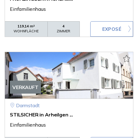
Einfamilienhaus
119,14 m²
4
WOHNFLÄCHE
ZIMMER
VERKAUFT
Darmstadt
STILSICHER in Arheilgen ...
Einfamilienhaus