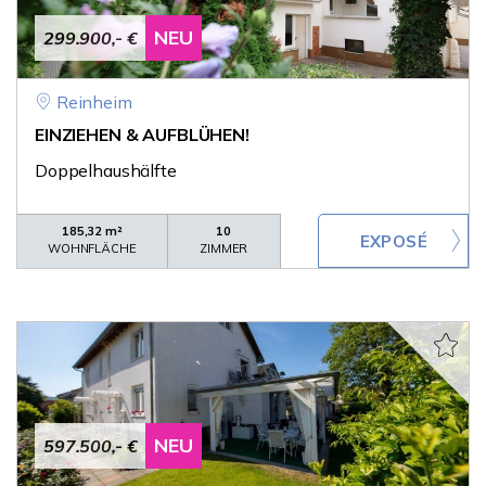
NEU
299.900,- €
Reinheim
EINZIEHEN & AUFBLÜHEN!
Doppelhaushälfte
185,32 m²
10
WOHNFLÄCHE
ZIMMER
NEU
597.500,- €