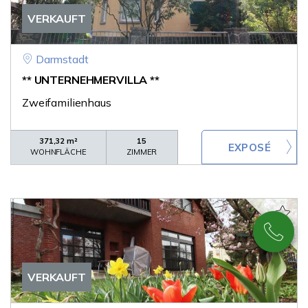
VERKAUFT
Darmstadt
** UNTERNEHMERVILLA **
Zweifamilienhaus
371,32 m²
15
WOHNFLÄCHE
ZIMMER
VERKAUFT