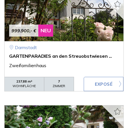
NEU
999.900,- €
Darmstadt
GARTENPARADIES an den Streuobstwiesen ...
Zweifamilienhaus
237,88 m²
7
WOHNFLÄCHE
ZIMMER