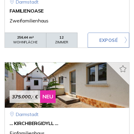
Darmstadt
FAMILIENOASE
Zweifamilienhaus
256,44 m²
12
WOHNFLÄCHE
ZIMMER
NEU
375.000,- €
Darmstadt
... KIRCHBERGIDYLL ...
Einfamilienhaus