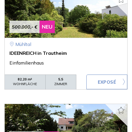
NEU
500.000,- €
Mühltal
IDEENREICH in Trautheim
Einfamilienhaus
82,20 m²
5,5
WOHNFLÄCHE
ZIMMER