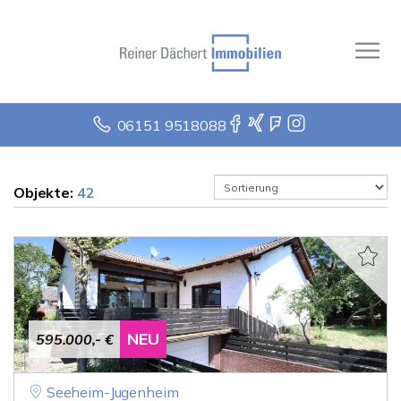
06151 9518088
Objekte:
42
NEU
595.000,- €
Seeheim-Jugenheim