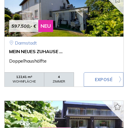
NEU
597.500,- €
Darmstadt
MEIN NEUES ZUHAUSE ...
Doppelhaushälfte
122,41 m²
4
WOHNFLÄCHE
ZIMMER