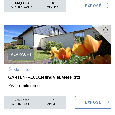
146,92 m²
5
WOHNFLÄCHE
ZIMMER
VERKAUFT
Modautal
GARTENFREUDEN und viel, viel Platz ...
Zweifamilienhaus
221,37 m²
7
WOHNFLÄCHE
ZIMMER