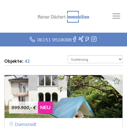
06151 9518088
Objekte:
42
NEU
999.900,- €
Darmstadt