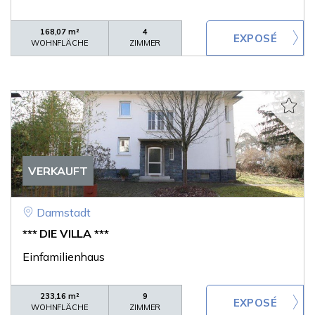
168,07 m²
4
WOHNFLÄCHE
ZIMMER
VERKAUFT
Darmstadt
*** DIE VILLA ***
Einfamilienhaus
233,16 m²
9
WOHNFLÄCHE
ZIMMER