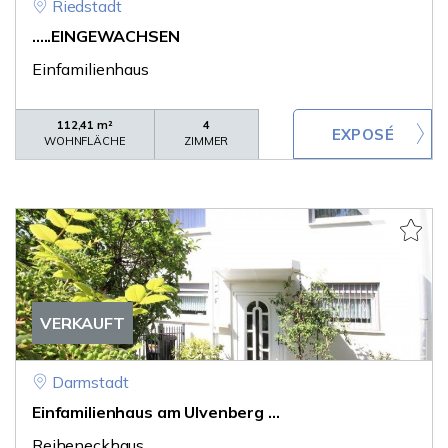
Riedstadt
.....EINGEWACHSEN
Einfamilienhaus
112,41 m²
4
WOHNFLÄCHE
ZIMMER
VERKAUFT
Darmstadt
Einfamilienhaus am Ulvenberg ...
Reiheneckhaus