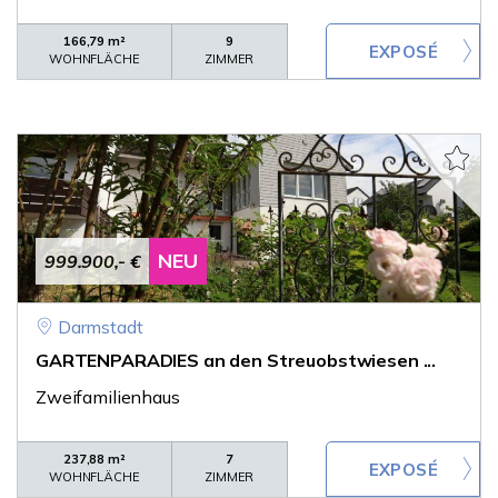
166,79 m²
9
WOHNFLÄCHE
ZIMMER
NEU
999.900,- €
Darmstadt
GARTENPARADIES an den Streuobstwiesen ...
Zweifamilienhaus
237,88 m²
7
WOHNFLÄCHE
ZIMMER