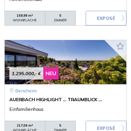
158,98 m²
5
WOHNFLÄCHE
ZIMMER
NEU
1.295.000,- €
Bensheim
AUERBACH HIGHLIGHT ... TRAUMBLICK ...
Einfamilienhaus
217,09 m²
5
WOHNFLÄCHE
ZIMMER