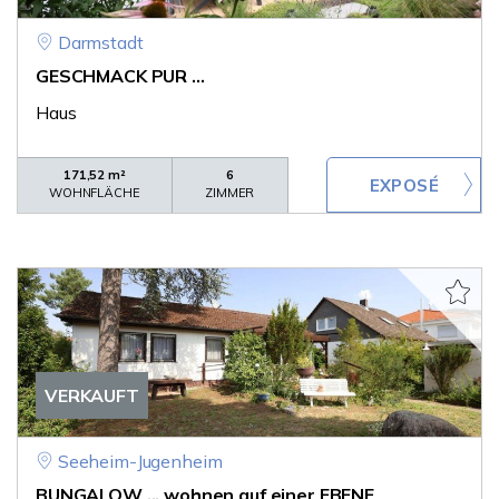
Darmstadt
GESCHMACK PUR ...
Haus
171,52 m²
6
WOHNFLÄCHE
ZIMMER
VERKAUFT
Seeheim-Jugenheim
BUNGALOW ... wohnen auf einer EBENE