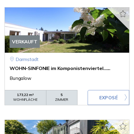
VERKAUFT
Darmstadt
WOHN-SINFONIE im Komponistenviertel......
Bungalow
173,22 m²
5
WOHNFLÄCHE
ZIMMER