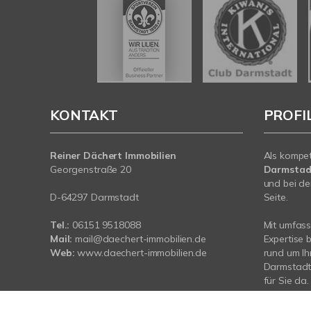
KONTAKT
PROFI
Reiner Dächert Immobilien
Als kompe
Georgenstraße 20
Darmstad
und bei de
D-64297 Darmstadt
Seite.
Tel.:
06151 9518088
Mit umfas
Mail:
mail@daechert-immobilien.de
Expertise 
Web:
www.daechert-immobilien.de
rund um Ih
Darmstadt.
für Sie da.