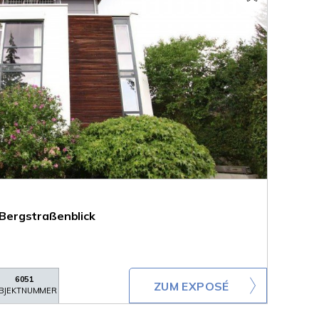
ergstraßenblick
6051
ZUM EXPOSÉ
BJEKTNUMMER