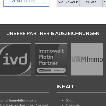
ZUM EXPOSÉ
WOHNFLÄCHE
ZIMMER
O
UNSERE PARTNER & AUSZEICHNUNGEN
L
INHALT
tenter
Immobilienmakler in
Start
t
stehen wir Ihnen beim Verkauf
Immobilien