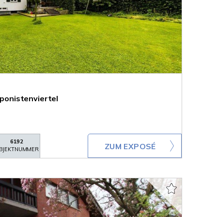
onistenviertel
6192
ZUM EXPOSÉ
BJEKTNUMMER