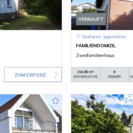
VERKAUFT
Seeheim-Jugenheim
FAMILIENDOMIZIL
Zweifamilienhaus
216,85 m²
8
ZUM EXPOSÉ
WOHNFLÄCHE
ZIMMER
O