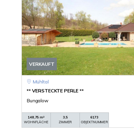
VERKAUFT
Mühltal
** VERSTECKTE PERLE **
Bungalow
148,75 m²
3,5
6173
WOHNFLÄCHE
ZIMMER
OBJEKTNUMMER