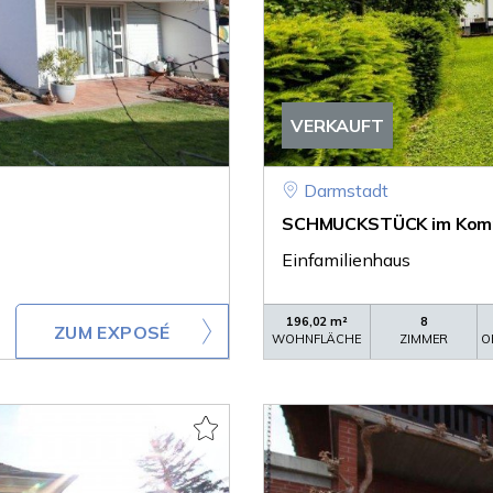
VERKAUFT
Darmstadt
SCHMUCKSTÜCK im Komp
Einfamilienhaus
196,02 m²
8
ZUM EXPOSÉ
WOHNFLÄCHE
ZIMMER
O