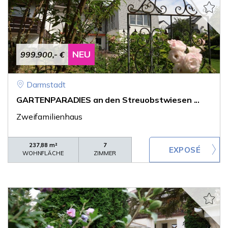
NEU
999.900,- €
Darmstadt
GARTENPARADIES an den Streuobstwiesen ...
Zweifamilienhaus
237,88 m²
7
WOHNFLÄCHE
ZIMMER