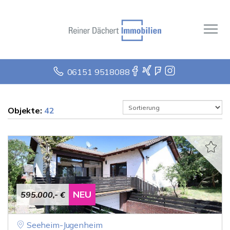
06151 9518088
Objekte:
42
NEU
595.000,- €
Seeheim-Jugenheim