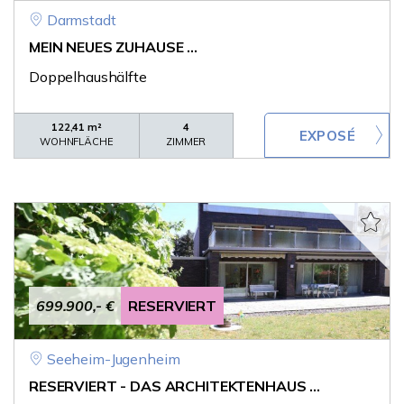
Darmstadt
MEIN NEUES ZUHAUSE ...
Doppelhaushälfte
122,41 m²
4
WOHNFLÄCHE
ZIMMER
699.900,- €
RESERVIERT
Seeheim-Jugenheim
RESERVIERT - DAS ARCHITEKTENHAUS ...