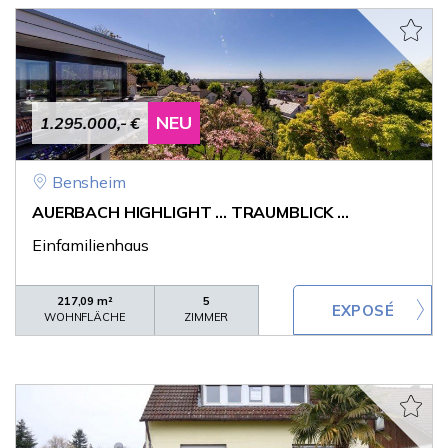
NEU
1.295.000,- €
Bensheim
AUERBACH HIGHLIGHT ... TRAUMBLICK ...
Einfamilienhaus
217,09 m²
5
WOHNFLÄCHE
ZIMMER