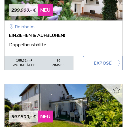
NEU
299.900,- €
Reinheim
EINZIEHEN & AUFBLÜHEN!
Doppelhaushälfte
185,32 m²
10
WOHNFLÄCHE
ZIMMER
NEU
597.500,- €