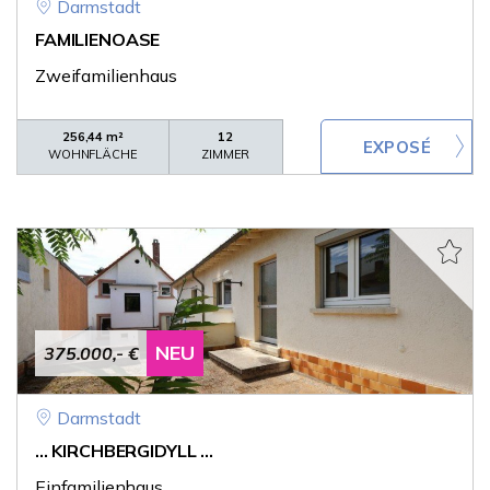
Darmstadt
FAMILIENOASE
Zweifamilienhaus
256,44 m²
12
WOHNFLÄCHE
ZIMMER
NEU
375.000,- €
Darmstadt
... KIRCHBERGIDYLL ...
Einfamilienhaus