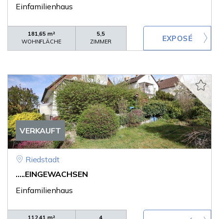
Einfamilienhaus
181,65 m²
5,5
WOHNFLÄCHE
ZIMMER
VERKAUFT
Riedstadt
.....EINGEWACHSEN
Einfamilienhaus
112,41 m²
4