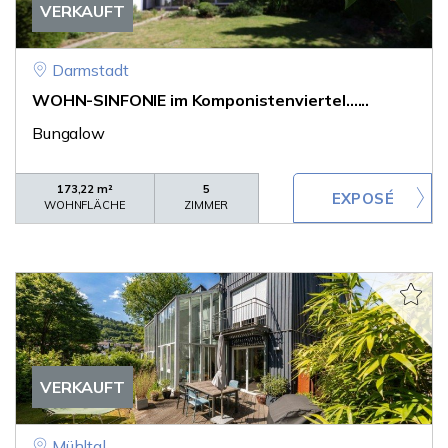
VERKAUFT
Darmstadt
WOHN-SINFONIE im Komponistenviertel......
Bungalow
173,22 m²
5
WOHNFLÄCHE
ZIMMER
VERKAUFT
Mühltal