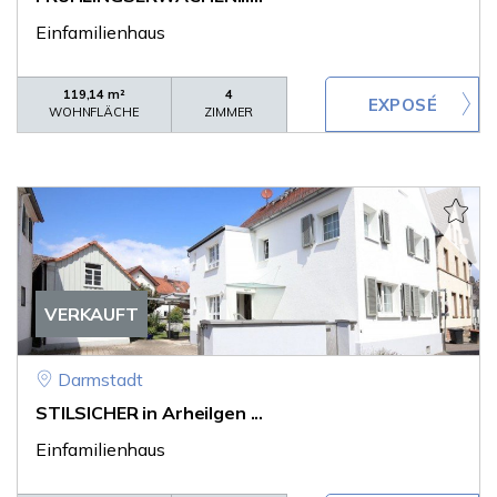
Einfamilienhaus
119,14 m²
4
WOHNFLÄCHE
ZIMMER
VERKAUFT
Darmstadt
STILSICHER in Arheilgen ...
Einfamilienhaus