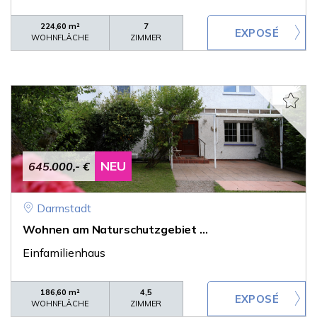
224,60 m²
7
WOHNFLÄCHE
ZIMMER
NEU
645.000,- €
Darmstadt
Wohnen am Naturschutzgebiet ...
Einfamilienhaus
186,60 m²
4,5
WOHNFLÄCHE
ZIMMER