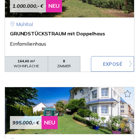
NEU
1.000.000,- €
Mühltal
GRUNDSTÜCKSTRAUM mit Doppelhaus
Einfamilienhaus
164,40 m²
8
WOHNFLÄCHE
ZIMMER
NEU
995.000,- €