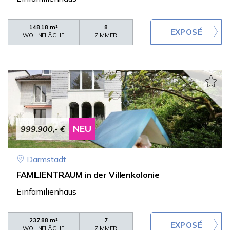
148,18 m²
8
WOHNFLÄCHE
ZIMMER
NEU
999.900,- €
Darmstadt
FAMILIENTRAUM in der Villenkolonie
Einfamilienhaus
237,88 m²
7
WOHNFLÄCHE
ZIMMER