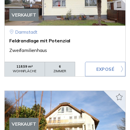
VERKAUFT
Darmstadt
Feldrandlage mit Potenzial
Zweifamilienhaus
118,59 m²
6
WOHNFLÄCHE
ZIMMER
VERKAUFT