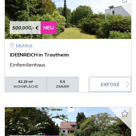
NEU
500.000,- €
Mühltal
IDEENREICH in Trautheim
Einfamilienhaus
82,20 m²
5,5
WOHNFLÄCHE
ZIMMER