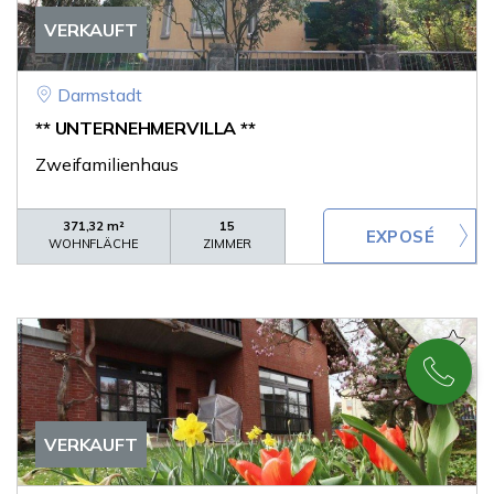
VERKAUFT
Darmstadt
** UNTERNEHMERVILLA **
Zweifamilienhaus
371,32 m²
15
WOHNFLÄCHE
ZIMMER
VERKAUFT