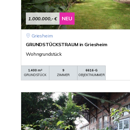
NEU
1.000.000,- €
Griesheim
GRUNDSTÜCKSTRAUM in Griesheim
Wohngrundstück
1.400 m²
9
6616-G
GRUNDSTÜCK
ZIMMER
OBJEKTNUMMER