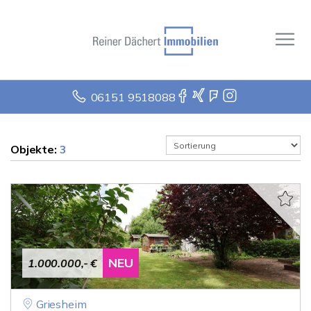
06151 9518088
Objekte:
3
NEU
1.000.000,- €
Griesheim