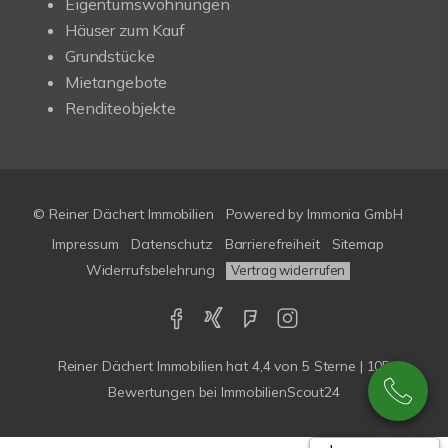
Eigentumswohnungen
Häuser zum Kauf
Grundstücke
Mietangebote
Renditeobjekte
© Reiner Dächert Immobilien
Powered by
Immonia GmbH
Impressum
Datenschutz
Barrierefreiheit
Sitemap
Widerrufsbelehrung
Vertrag widerrufen
Reiner Dächert Immobilien
hat
4,4
von
5
Sterne
|
105
Bewertungen
bei ImmobilienScout24