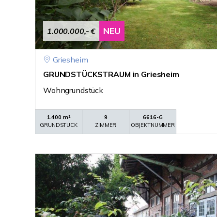
NEU
1.000.000,- €
Griesheim
GRUNDSTÜCKSTRAUM in Griesheim
Wohngrundstück
1.400 m²
9
6616-G
GRUNDSTÜCK
ZIMMER
OBJEKTNUMMER