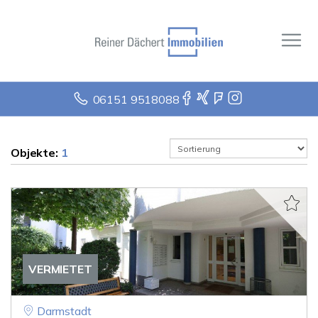
06151 9518088
Objekte:
1
VERMIETET
Darmstadt