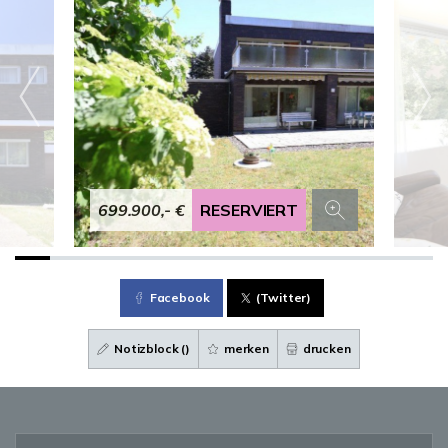
699.900,- €
RESERVIERT
Facebook
(Twitter)
Notizblock (
)
merken
drucken