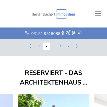
06151 9518088
1
2
3
4
5
RESERVIERT - DAS
ARCHITEKTENHAUS ...