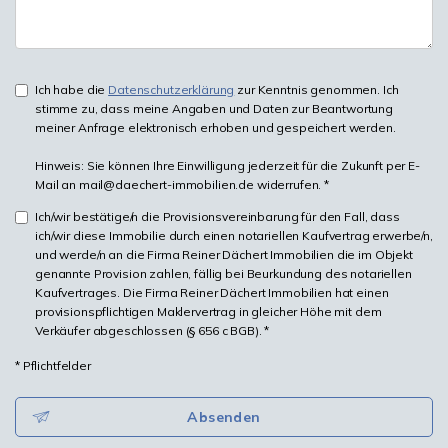
Ich habe die
Datenschutzerklärung
zur Kenntnis genommen. Ich
stimme zu, dass meine Angaben und Daten zur Beantwortung
meiner Anfrage elektronisch erhoben und gespeichert werden.
Hinweis: Sie können Ihre Einwilligung jederzeit für die Zukunft per E-
Mail an mail@daechert-immobilien.de widerrufen. *
Ich/wir bestätige/n die Provisionsvereinbarung für den Fall, dass
ich/wir diese Immobilie durch einen notariellen Kaufvertrag erwerbe/n,
und werde/n an die Firma Reiner Dächert Immobilien die im Objekt
genannte Provision zahlen, fällig bei Beurkundung des notariellen
Kaufvertrages. Die Firma Reiner Dächert Immobilien hat einen
provisionspflichtigen Maklervertrag in gleicher Höhe mit dem
Verkäufer abgeschlossen (§ 656 c BGB). *
* Pflichtfelder
Absenden