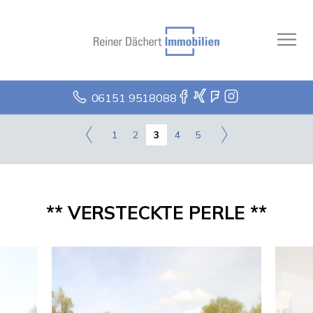
06151 9518088
1
2
3
4
5
** VERSTECKTE PERLE **