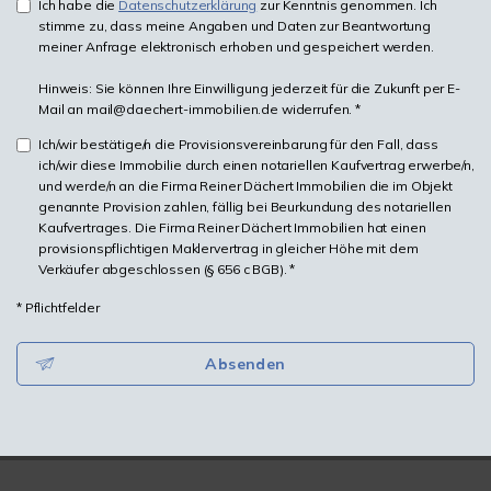
Ich habe die
Datenschutzerklärung
zur Kenntnis genommen. Ich
stimme zu, dass meine Angaben und Daten zur Beantwortung
meiner Anfrage elektronisch erhoben und gespeichert werden.
Hinweis: Sie können Ihre Einwilligung jederzeit für die Zukunft per E-
Mail an mail@daechert-immobilien.de widerrufen. *
Ich/wir bestätige/n die Provisionsvereinbarung für den Fall, dass
ich/wir diese Immobilie durch einen notariellen Kaufvertrag erwerbe/n,
und werde/n an die Firma Reiner Dächert Immobilien die im Objekt
genannte Provision zahlen, fällig bei Beurkundung des notariellen
Kaufvertrages. Die Firma Reiner Dächert Immobilien hat einen
provisionspflichtigen Maklervertrag in gleicher Höhe mit dem
Verkäufer abgeschlossen (§ 656 c BGB). *
* Pflichtfelder
Absenden