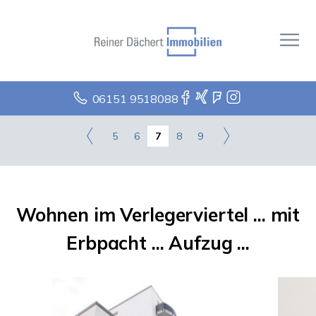
06151 9518088
5
6
7
8
9
Wohnen im Verlegerviertel ... mit
Erbpacht ... Aufzug ...