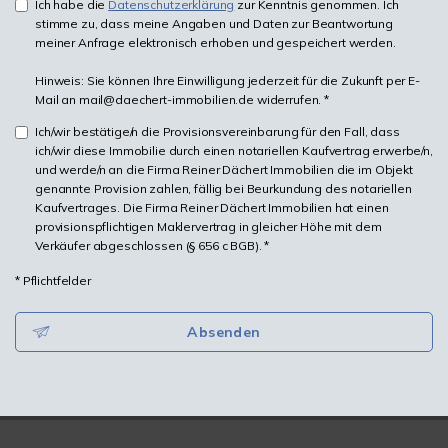
Ich habe die
Datenschutzerklärung
zur Kenntnis genommen. Ich
stimme zu, dass meine Angaben und Daten zur Beantwortung
meiner Anfrage elektronisch erhoben und gespeichert werden.
Hinweis: Sie können Ihre Einwilligung jederzeit für die Zukunft per E-
Mail an mail@daechert-immobilien.de widerrufen. *
Ich/wir bestätige/n die Provisionsvereinbarung für den Fall, dass
ich/wir diese Immobilie durch einen notariellen Kaufvertrag erwerbe/n,
und werde/n an die Firma Reiner Dächert Immobilien die im Objekt
genannte Provision zahlen, fällig bei Beurkundung des notariellen
Kaufvertrages. Die Firma Reiner Dächert Immobilien hat einen
provisionspflichtigen Maklervertrag in gleicher Höhe mit dem
Verkäufer abgeschlossen (§ 656 c BGB). *
* Pflichtfelder
Absenden