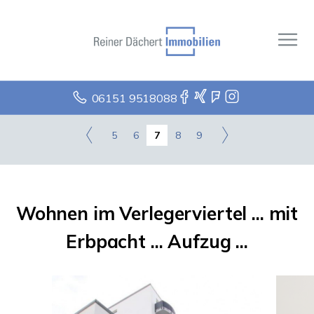
06151 9518088
5
6
7
8
9
Wohnen im Verlegerviertel ... mit
Erbpacht ... Aufzug ...