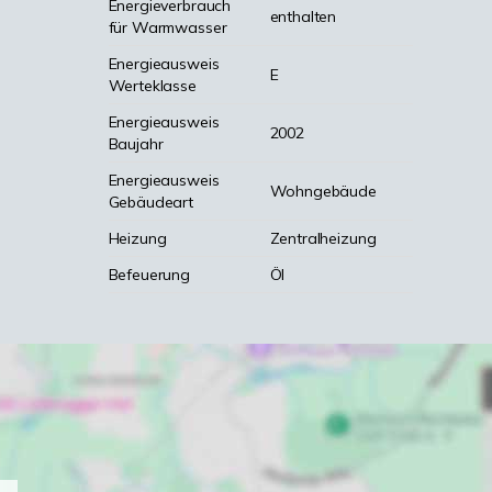
Energieverbrauch
enthalten
für Warmwasser
Energieausweis
E
Werteklasse
Energieausweis
2002
Baujahr
Energieausweis
Wohngebäude
Gebäudeart
Heizung
Zentralheizung
Befeuerung
Öl