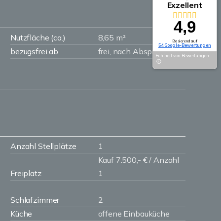
Exzellent
4,9
Nutzfläche (ca.)
8,65 m²
Basierend auf
54 Google-Bewertungen
bezugsfrei ab
frei, nach Absprache
Echtheit von Bewertungen
Anzahl Stellplätze
1
Kauf 7.500,- € / Anzahl
Freiplatz
1
Schlafzimmer
2
Küche
offene Einbauküche