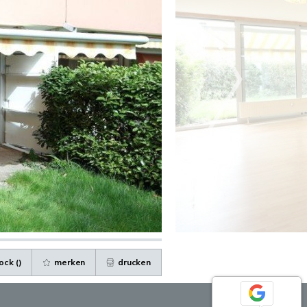
ock (
)
merken
drucken