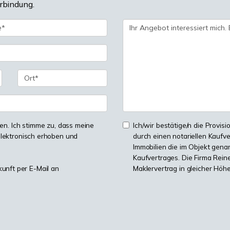
erbindung.
n. Ich stimme zu, dass meine
Ich/wir bestätige/n die Provisi
lektronisch erhoben und
durch einen notariellen Kaufv
Immobilien die im Objekt genan
Kaufvertrages. Die Firma Reine
kunft per E-Mail an
Maklervertrag in gleicher Höh