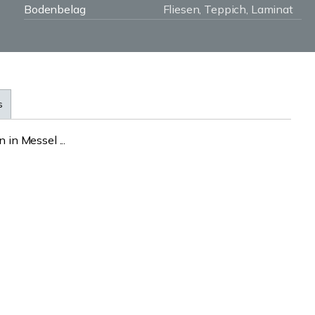
Bodenbelag
Fliesen, Teppich, Laminat
s
in Messel ...