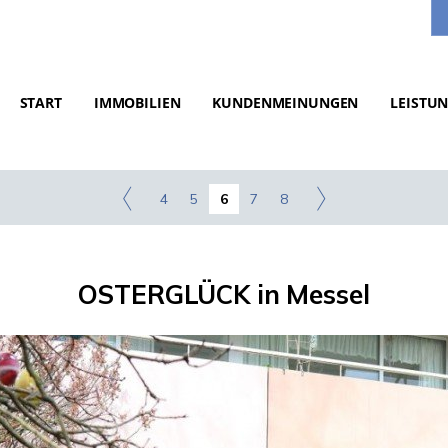
START
IMMOBILIEN
KUNDENMEINUNGEN
LEISTU
4
5
6
7
8
OSTERGLÜCK in Messel