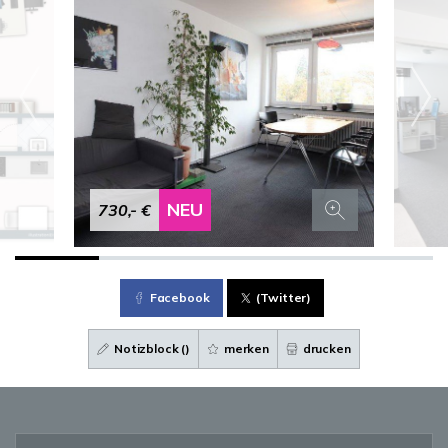
NEU
730,- €
Facebook
(Twitter)
Notizblock (
)
merken
drucken