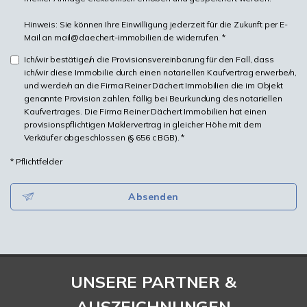
Hinweis: Sie können Ihre Einwilligung jederzeit für die Zukunft per E-
Mail an mail@daechert-immobilien.de widerrufen. *
Ich/wir bestätige/n die Provisionsvereinbarung für den Fall, dass
ich/wir diese Immobilie durch einen notariellen Kaufvertrag erwerbe/n,
und werde/n an die Firma Reiner Dächert Immobilien die im Objekt
genannte Provision zahlen, fällig bei Beurkundung des notariellen
Kaufvertrages. Die Firma Reiner Dächert Immobilien hat einen
provisionspflichtigen Maklervertrag in gleicher Höhe mit dem
Verkäufer abgeschlossen (§ 656 c BGB). *
* Pflichtfelder
Absenden
UNSERE PARTNER &
AUSZEICHNUNGEN