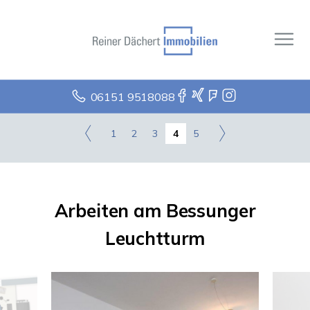
06151 9518088
1
2
3
4
5
Arbeiten am Bessunger
Leuchtturm