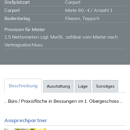
Stellplatzart
Carport
Carport
Miete 60,- € / Anzahl 1
Bodenbelag
Fliesen, Teppich
Provision für Mieter
1,5 Nettomieten zzgl. MwSt., zahlbar vom Mieter nach
Vertragsabschluss.
Beschreibung
Ausstattung
Lage
Sonstiges
... Büro / Praxisfläche in Bessungen im 1. Obergeschoss ...
Ansprechpartner