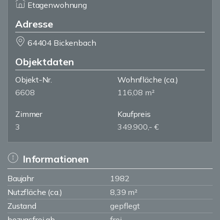
Etagenwohnung
Adresse
64404 Bickenbach
Objektdaten
Objekt-Nr.
Wohnfläche
(ca.)
6608
116,08 m²
Zimmer
Kaufpreis
3
349.900,- €
Informationen
Baujahr
1982
Nutzfläche (ca.)
8,39 m²
Zustand
gepflegt
bezugsfrei ab
frei