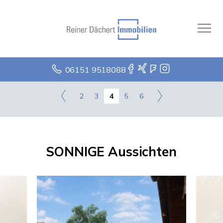
06151 9518088
2
3
4
5
6
SONNIGE Aussichten