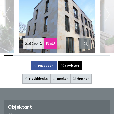
NEU
2.345,- €
Facebook
(Twitter)
Notizblock (
)
merken
drucken
Objektart