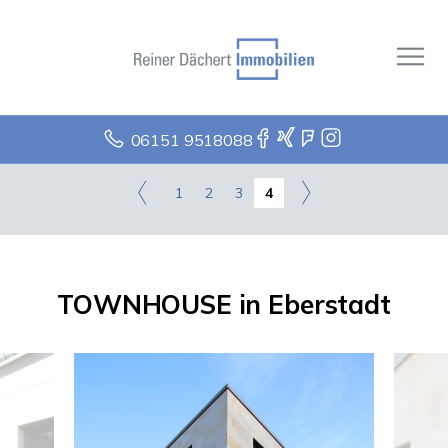
06151 9518088
1
2
3
4
TOWNHOUSE in Eberstadt