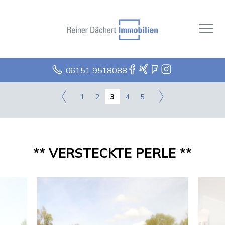
06151 9518088
1
2
3
4
5
** VERSTECKTE PERLE **