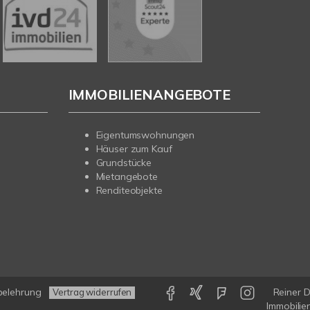
IMMOBILIENANGEBOTE
Eigentumswohnungen
Häuser zum Kauf
Grundstücke
Mietangebote
Renditeobjekte
belehrung
Reiner 
Vertrag widerrufen
Immobilie