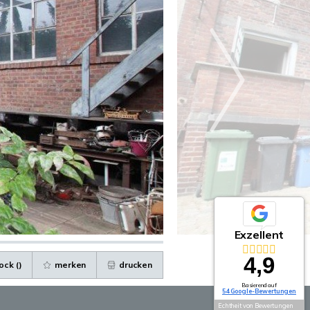
Exzellent
4,9
ock (
)
merken
drucken
Basierend auf
54 Google-Bewertungen
Echtheit von Bewertungen