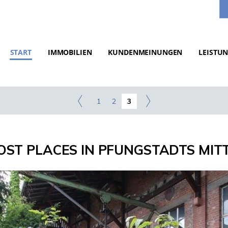
START
IMMOBILIEN
KUNDENMEINUNGEN
LEISTU
1
2
3
 LOST PLACES IN PFUNGSTADTS MITTE