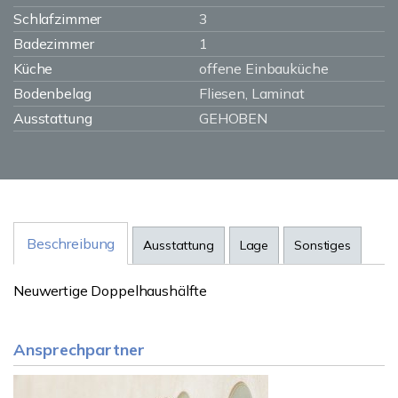
Schlafzimmer
3
Badezimmer
1
Küche
offene Einbauküche
Bodenbelag
Fliesen, Laminat
Ausstattung
GEHOBEN
Beschreibung
Ausstattung
Lage
Sonstiges
Neuwertige Doppelhaushälfte
Ansprechpartner