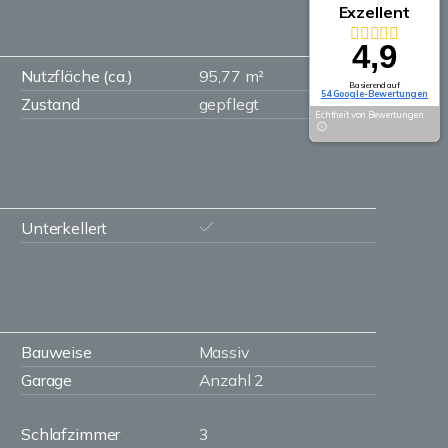
Exzellent
4,9
Nutzfläche (ca.)
95,77 m²
Basierend auf
54 Google-Bewertungen
Zustand
gepflegt
Echtheit von Bewertungen
Unterkellert
Bauweise
Massiv
Garage
Anzahl 2
Schlafzimmer
3