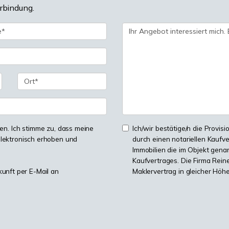
erbindung.
n. Ich stimme zu, dass meine
Ich/wir bestätige/n die Provisi
lektronisch erhoben und
durch einen notariellen Kaufv
Immobilien die im Objekt genan
Kaufvertrages. Die Firma Reine
kunft per E-Mail an
Maklervertrag in gleicher Höh