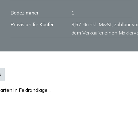
Badezimmer
1
Provision für Käufer
3,57 % inkl. MwSt, zahlbar v
dem Verkäufer einen Maklerve
s
ten in Feldrandlage ...