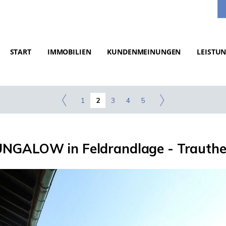
START
IMMOBILIEN
KUNDENMEINUNGEN
LEISTU
1
2
3
4
5
NGALOW in Feldrandlage - Trauth