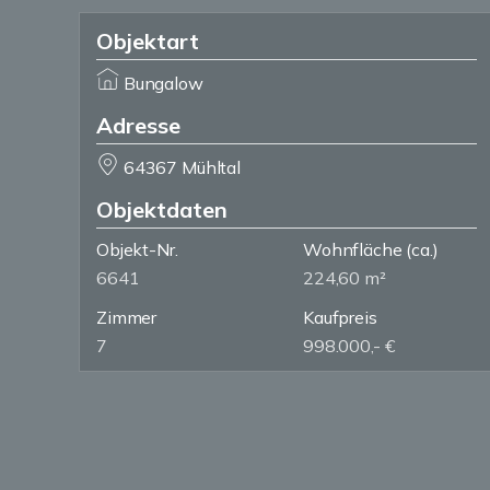
Objektart
Bungalow
Adresse
64367 Mühltal
Objektdaten
Objekt-Nr.
Wohnfläche
(ca.)
6641
224,60 m²
Zimmer
Kaufpreis
7
998.000,- €