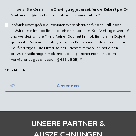
Hinweis: Sie können Ihre Einwilligung jederzeit für die Zukunft per E-
Mail an mail@daechert-immobilien.de widerrufen. *
Ich/wir bestätige/n die Provisionsvereinbarung für den Fall, dass
ich/wir diese Immobilie durch einen notariellen Kaufvertrag erwerbe/n,
und werde/n an die Firma Reiner Dächert Immobilien die im Objekt
genannte Provision zahlen, fällig bei Beurkundung des notariellen
Kaufvertrages. Die Firma Reiner Dächert Immobilien hat einen
provisionspflichtigen Maklervertrag in gleicher Höhe mit dem
Verkäufer abgeschlossen (§ 656 c BGB). *
* Pflichtfelder
Absenden
UNSERE PARTNER &
AUSZEICHNUNGEN