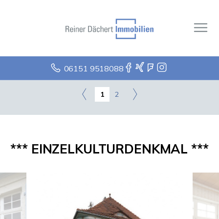
06151 9518088
1
2
*** EINZELKULTURDENKMAL ***