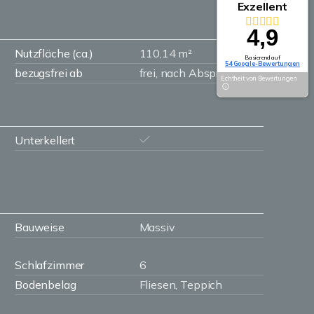
Exzellent
4,9
Nutzfläche (ca.)
110,14 m²
Basierend auf
54 Google-Bewertungen
bezugsfrei ab
frei, nach Absprache
Echtheit von Bewertungen
Unterkellert
Bauweise
Massiv
Schlafzimmer
6
Bodenbelag
Fliesen, Teppich