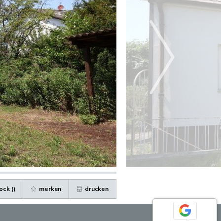
ock (
)
merken
drucken