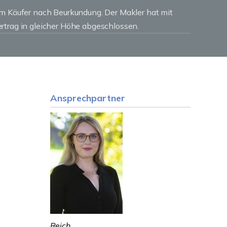
om Käufer nach Beurkundung. Der Makler hat mit
rtrag in gleicher Höhe abgeschlossen.
Ansprechpartner
Reich