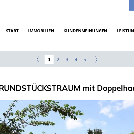
START
IMMOBILIEN
KUNDENMEINUNGEN
LEISTU
1
2
3
4
5
RUNDSTÜCKSTRAUM mit Doppelha