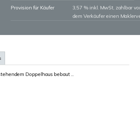
Provision für Käufer
3,57 % inkl. MwSt, zahlbar v
dem Verkäufer einen Maklerve
s
bestehendem Doppelhaus bebaut ...