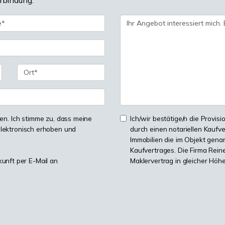
erbindung.
n. Ich stimme zu, dass meine
Ich/wir bestätige/n die Provisi
lektronisch erhoben und
durch einen notariellen Kaufv
Immobilien die im Objekt genan
Kaufvertrages. Die Firma Reine
kunft per E-Mail an
Maklervertrag in gleicher Höh