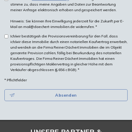
stimme zu, dass meine Angaben und Daten zur Beantwortung
meiner Anfrage elektronisch erhoben und gespeichert werden.
Hinweis: Sie können Ihre Einwilligung jederzeit für die Zukunft per E-
Mail an mail@daechert-immobilien.de widerrufen. *
Ich/wir bestätige/n die Provisionsvereinbarung für den Fall, dass
ich/wir diese Immobilie durch einen notariellen Kaufvertrag erwerbe/n,
und werde/n an die Firma Reiner Dächert Immobilien die im Objekt
genannte Provision zahlen, fällig bei Beurkundung des notariellen
Kaufvertrages. Die Firma Reiner Dächert Immobilien hat einen
provisionspflichtigen Maklervertrag in gleicher Höhe mit dem
Verkäufer abgeschlossen (§ 656 c BGB). *
* Pflichtfelder
Absenden
UNSERE PARTNER &