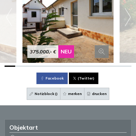
NEU
375.000,- €
Facebook
(Twitter)
Notizblock (
)
merken
drucken
Objektart