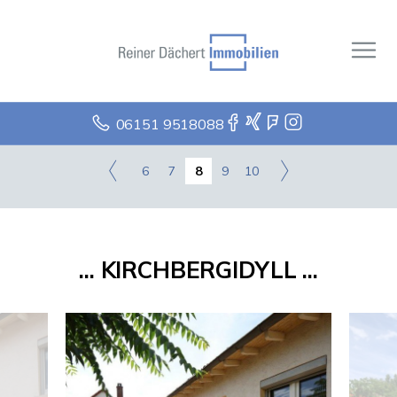
06151 9518088
6
7
8
9
10
... KIRCHBERGIDYLL ...