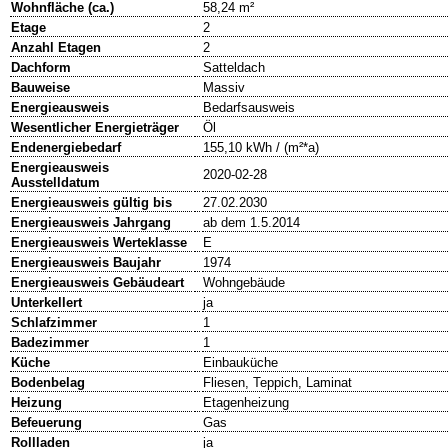
Wohnfläche (ca.)
58,24 m²
Etage
2
Anzahl Etagen
2
Dachform
Satteldach
Bauweise
Massiv
Energieausweis
Bedarfsausweis
Wesentlicher Energieträger
Öl
Endenergiebedarf
155,10 kWh / (m²*a)
Energieausweis
2020-02-28
Ausstelldatum
Energieausweis gültig bis
27.02.2030
Energieausweis Jahrgang
ab dem 1.5.2014
Energieausweis Werteklasse
E
Energieausweis Baujahr
1974
Energieausweis Gebäudeart
Wohngebäude
Unterkellert
ja
Schlafzimmer
1
Badezimmer
1
Küche
Einbauküche
Bodenbelag
Fliesen, Teppich, Laminat
Heizung
Etagenheizung
Befeuerung
Gas
Rollladen
ja