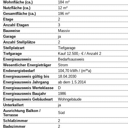
Wohnfläche (ca.)
184 m²
Nutzfläche (ca.)
12 m²
Gesamtfläche (ca.)
196 m²
Etage
2
Anzahl Etagen
3
Bauweise
Massiv
Garage
ja
Anzahl Stellplätze
2
Stellplatzart
Tiefgarage
Tiefgarage
Kauf 12.500,- € / Anzahl 2
Energieausweis
Bedarfsausweis
Wesentlicher Energieträger
Strom
Endenergiebedarf
104,70 kWh / (m²*a)
Energieausweis gültig bis
18.04.2030
Energieausweis Jahrgang
ab dem 1.5.2014
Energieausweis Werteklasse
D
Energieausweis Baujahr
1986
Energieausweis Gebäudeart
Wohngebäude
Unterkellert
ja
Ausrichtung Balkon /
Süd
Terrasse
Schlafzimmer
2
Badezimmer
2